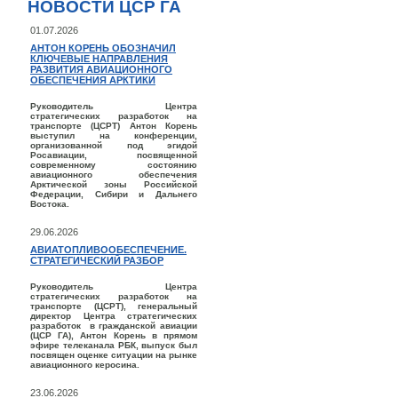
НОВОСТИ ЦСР ГА
01.07.2026
АНТОН КОРЕНЬ ОБОЗНАЧИЛ
КЛЮЧЕВЫЕ НАПРАВЛЕНИЯ
РАЗВИТИЯ АВИАЦИОННОГО
ОБЕСПЕЧЕНИЯ АРКТИКИ
Руководитель Центра
стратегических разработок на
транспорте (ЦСРТ) Антон Корень
выступил на конференции,
организованной под эгидой
Росавиации, посвященной
современному состоянию
авиационного обеспечения
Арктической зоны Российской
Федерации, Сибири и Дальнего
Востока.
29.06.2026
АВИАТОПЛИВООБЕСПЕЧЕНИЕ.
СТРАТЕГИЧЕСКИЙ РАЗБОР
Руководитель Центра
стратегических разработок на
транспорте (ЦСРТ), генеральный
директор Центра стратегических
разработок в гражданской авиации
(ЦСР ГА), Антон Корень в прямом
эфире телеканала РБК, выпуск был
посвящен оценке ситуации на рынке
авиационного керосина.
23.06.2026