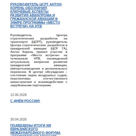
РУКОВОДИТЕЛЬ ЦСРТ АНТОН
КОРЕНЬ ОБОЗНАЧИЛ
КЛЮЧЕВЫЕ АСПЕКТЫ
РАЗВИТИЯ АВИАПРОМА И
ГРАЖДАНСКОЙ АВИАЦИИ В
ЭФИРЕ ПРОГРАММЫ «МЕСТО
ВСТРЕЧИ» НА НТВ
Руководитель Центра
стратегических разработок на
транспорте (ЦСРТ), руководитель
Центра стратегических разработок в
гражданской авиации (ЦСР ГА),
Антон Корень принял участие в
программе «Место встречи» на
телеканале НТВ, посвященной
актуальным вопросам развития
гражданской авиации,
импортозамещения и региональных
перевозок. В центре обсуждения –
состояние парка воздушных судов,
перспективы отечественного
авиастроения и взаимодействие с
зарубежными партнерами.
12.06.2026
С ДНЁМ РОССИИ!
30.04.2026
ПОДВЕДЕНЫ ИТОГИ XIII
ЕВРАЗИЙСКОГО
МЕЖДУНАРОДНОГО ФОРУМА