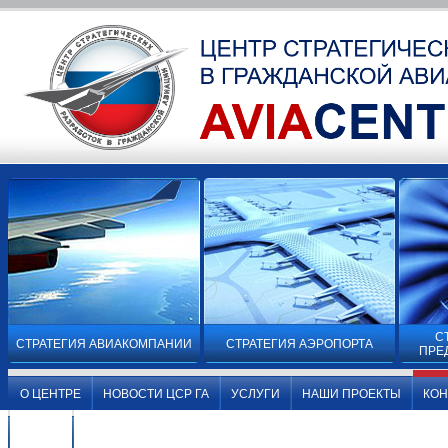
С
СТРАТЕГИЯ АВИАКОМПАНИИ
СТРАТЕГИЯ АЭРОПОРТА
ПРЕ
О ЦЕНТРЕ
НОВОСТИ ЦСР ГА
УСЛУГИ
НАШИ ПРОЕКТЫ
КО
ВИДЕО
О ЦЕНТРЕ