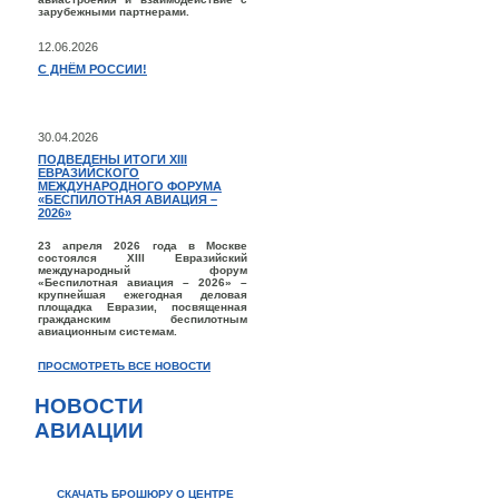
зарубежными партнерами.
12.06.2026
С ДНЁМ РОССИИ!
30.04.2026
ПОДВЕДЕНЫ ИТОГИ XIII
ЕВРАЗИЙСКОГО
МЕЖДУНАРОДНОГО ФОРУМА
«БЕСПИЛОТНАЯ АВИАЦИЯ –
2026»
23 апреля 2026 года в Москве
состоялся XIII Евразийский
международный форум
«Беспилотная авиация – 2026» –
крупнейшая ежегодная деловая
площадка Евразии, посвященная
гражданским беспилотным
авиационным системам.
ПРОСМОТРЕТЬ ВСЕ НОВОСТИ
НОВОСТИ
АВИАЦИИ
СКАЧАТЬ БРОШЮРУ О ЦЕНТРЕ