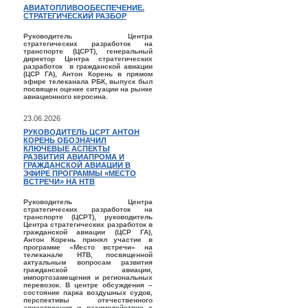
АВИАТОПЛИВООБЕСПЕЧЕНИЕ.
СТРАТЕГИЧЕСКИЙ РАЗБОР
Руководитель Центра
стратегических разработок на
транспорте (ЦСРТ), генеральный
директор Центра стратегических
разработок в гражданской авиации
(ЦСР ГА), Антон Корень в прямом
эфире телеканала РБК, выпуск был
посвящен оценке ситуации на рынке
авиационного керосина.
23.06.2026
РУКОВОДИТЕЛЬ ЦСРТ АНТОН
КОРЕНЬ ОБОЗНАЧИЛ
КЛЮЧЕВЫЕ АСПЕКТЫ
РАЗВИТИЯ АВИАПРОМА И
ГРАЖДАНСКОЙ АВИАЦИИ В
ЭФИРЕ ПРОГРАММЫ «МЕСТО
ВСТРЕЧИ» НА НТВ
Руководитель Центра
стратегических разработок на
транспорте (ЦСРТ), руководитель
Центра стратегических разработок в
гражданской авиации (ЦСР ГА),
Антон Корень принял участие в
программе «Место встречи» на
телеканале НТВ, посвященной
актуальным вопросам развития
гражданской авиации,
импортозамещения и региональных
перевозок. В центре обсуждения –
состояние парка воздушных судов,
перспективы отечественного
авиастроения и взаимодействие с