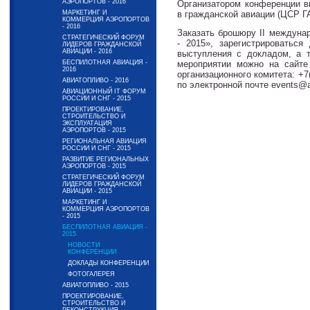
АЭРОПОРТОВ - 2016
Организатором конференции в
МАРКЕТИНГ И
в гражданской авиации (ЦСР ГА
КОММЕРЦИЯ АЭРОПОРТОВ
- 2016
Заказать брошюру II междуна
СТРАТЕГИЧЕСКИЙ ФОРУМ
- 2015», зарегистрироваться
ЛИДЕРОВ ГРАЖДАНСКОЙ
АВИАЦИИ - 2016
выступления с докладом, а 
БЕСПИЛОТНАЯ АВИАЦИЯ -
мероприятии можно на сайте 
2016
организационного комитета: +7(
АВИАТОПЛИВО - 2016
по электронной почте events@a
АВИАЦИОННЫЙ IT ФОРУМ
РОССИИ И СНГ - 2015
ПРОЕКТИРОВАНИЕ,
СТРОИТЕЛЬСТВО И
ЭКСПЛУАТАЦИЯ
АЭРОПОРТОВ - 2015
РЕГИОНАЛЬНАЯ АВИАЦИЯ
РОССИИ И СНГ - 2015
РАЗВИТИЕ РЕГИОНАЛЬНЫХ
АЭРОПОРТОВ - 2015
СТРАТЕГИЧЕСКИЙ ФОРУМ
ЛИДЕРОВ ГРАЖДАНСКОЙ
АВИАЦИИ - 2015
МАРКЕТИНГ И
КОММЕРЦИЯ АЭРОПОРТОВ
- 2015
БЕСПИЛОТНАЯ АВИАЦИЯ -
2015
НОВОСТИ
КОНФЕРЕНЦИИ
ДОКЛАДЫ КОНФЕРЕНЦИИ
ФОТОГАЛЕРЕЯ
АВИАТОПЛИВО - 2015
ПРОЕКТИРОВАНИЕ,
СТРОИТЕЛЬСТВО И