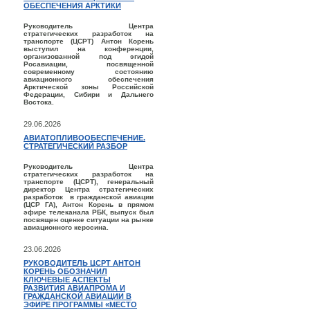
ОБЕСПЕЧЕНИЯ АРКТИКИ
Руководитель Центра
стратегических разработок на
транспорте (ЦСРТ) Антон Корень
выступил на конференции,
организованной под эгидой
Росавиации, посвященной
современному состоянию
авиационного обеспечения
Арктической зоны Российской
Федерации, Сибири и Дальнего
Востока.
29.06.2026
АВИАТОПЛИВООБЕСПЕЧЕНИЕ.
СТРАТЕГИЧЕСКИЙ РАЗБОР
Руководитель Центра
стратегических разработок на
транспорте (ЦСРТ), генеральный
директор Центра стратегических
разработок в гражданской авиации
(ЦСР ГА), Антон Корень в прямом
эфире телеканала РБК, выпуск был
посвящен оценке ситуации на рынке
авиационного керосина.
23.06.2026
РУКОВОДИТЕЛЬ ЦСРТ АНТОН
КОРЕНЬ ОБОЗНАЧИЛ
КЛЮЧЕВЫЕ АСПЕКТЫ
РАЗВИТИЯ АВИАПРОМА И
ГРАЖДАНСКОЙ АВИАЦИИ В
ЭФИРЕ ПРОГРАММЫ «МЕСТО