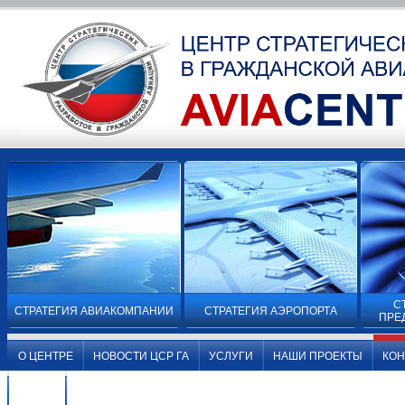
С
СТРАТЕГИЯ АВИАКОМПАНИИ
СТРАТЕГИЯ АЭРОПОРТА
ПРЕ
О ЦЕНТРЕ
НОВОСТИ ЦСР ГА
УСЛУГИ
НАШИ ПРОЕКТЫ
КО
ВИДЕО
О ЦЕНТРЕ