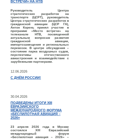
ВСТРЕЧИ» НА НТВ
Руководитель Центра
стратегических разработок на
транспорте (ЦСРТ), руководитель
Центра стратегических разработок в
гражданской авиации (ЦСР ГА),
Антон Корень принял участие в
программе «Место встречи» на
телеканале НТВ, посвященной
актуальным вопросам развития
гражданской авиации,
импортозамещения и региональных
перевозок. В центре обсуждения –
состояние парка воздушных судов,
перспективы отечественного
авиастроения и взаимодействие с
зарубежными партнерами.
12.06.2026
С ДНЁМ РОССИИ!
30.04.2026
ПОДВЕДЕНЫ ИТОГИ XIII
ЕВРАЗИЙСКОГО
МЕЖДУНАРОДНОГО ФОРУМА
«БЕСПИЛОТНАЯ АВИАЦИЯ –
2026»
23 апреля 2026 года в Москве
состоялся XIII Евразийский
международный форум
«Беспилотная авиация – 2026» –