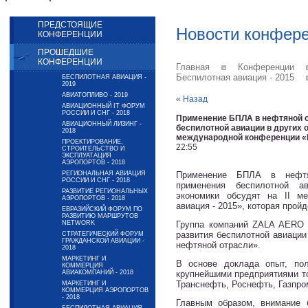
ПРЕДСТОЯЩИЕ
Новости конфер
КОНФЕРЕНЦИИ
ПРОШЕДШИЕ
КОНФЕРЕНЦИИ
Главная
Конференции
Беспилотная авиация - 2015
БЕСПИЛОТНАЯ АВИАЦИЯ -
2019
АВИАТОПЛИВО - 2019
« Назад
АВИАЦИОННЫЙ IT ФОРУМ
РОССИИ И СНГ - 2018
Применение БПЛА в нефтяной о
АВИАЦИОННЫЙ ЛИЗИНГ -
беспилотной авиации в других о
2018
международной конференции «Б
ПРОЕКТИРОВАНИЕ,
22:55
СТРОИТЕЛЬСТВО И
ЭКСПЛУАТАЦИЯ
АЭРОПОРТОВ - 2018
РЕГИОНАЛЬНАЯ АВИАЦИЯ
Применение БПЛА в нефтя
РОССИИ И СНГ - 2018
применения беспилотной а
РАЗВИТИЕ РЕГИОНАЛЬНЫХ
экономики обсудят на II м
АЭРОПОРТОВ - 2018
авиация - 2015», которая пройд
ЕВРАЗИЙСКИЙ ФОРУМ ПО
РАЗВИТИЮ МАРШРУТОВ
NETWORK
Группа компаний ZALA AERO 
развития беспилотной авиаци
СТРАТЕГИЧЕСКИЙ ФОРУМ
ГРАЖДАНСКОЙ АВИАЦИИ -
нефтяной отрасли».
2018
МАРКЕТИНГ И
В основе доклада опыт, пол
КОММЕРЦИЯ
АВИАКОМПАНИЙ - 2018
крупнейшими предприятиями то
Транснефть, Роснефть, Газпро
МАРКЕТИНГ И
КОММЕРЦИЯ АЭРОПОРТОВ
- 2018
Главным образом, внимание 