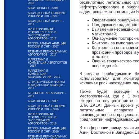
БЕСПИЛОТНАЯ АВИАЦИЯ -
беспилотных летательных ап
2018
нефтетрубопроводов и обесп
АВИАТОПЛИВО - 2018
задач, решаемых с помощью Б
АВИАЦИОННЫЙ IT-ФОРУМ
РОССИИ И СНГ - 2017
Оперативное обнаружени
АВИАЦИОННЫЙ ЛИЗИНГ -
Поддержание надежност
2017
Выявление несанкционир
ПРОЕКТИРОВАНИЕ,
СТРОИТЕЛЬСТВО И
магистралей;
ЭКСПЛУАТАЦИЯ
Обнаружение посторонни
АЭРОПОРТОВ - 2017
Контроль за выполнение
РЕГИОНАЛЬНАЯ АВИАЦИЯ
РОССИИ И СНГ - 2017
Контроль за состоянием
РАЗВИТИЕ РЕГИОНАЛЬНЫХ
провисаний проводов и у
АЭРОПОРТОВ - 2017
отчетов);
МАРКЕТИНГ И
Оценка технического со
КОММЕРЦИЯ АЭРОПОРТОВ
повреждений.
- 2017
МАРКЕТИНГ И
В случае необходимости бе
КОММЕРЦИЯ
АВИАКОМПАНИЙ - 2017
использоваться для монито
СТРАТЕГИЧЕСКИЙ ФОРУМ
исключая риск нахождения люд
ГРАЖДАНСКОЙ АВИАЦИИ -
2017
Также будет освещен кр
БЕСПИЛОТНАЯ АВИАЦИЯ -
месторождении, где с 1 ян
2017
ежедневно осуществляется 
АВИАТОПЛИВО - 2017
БЛА ZALA. Данный проект уж
АВИАЦИОННЫЙ IT-ФОРУМ
РОССИИ И СНГ - 2016
летательных аппарато
производственного процесса в
ПРОЕКТИРОВАНИЕ,
СТРОИТЕЛЬСТВО И
предприятий нефтедобывающей
ЭКСПЛУАТАЦИЯ
АЭРОПОРТОВ - 2016
В конференции примут участие 
РЕГИОНАЛЬНАЯ АВИАЦИЯ
РОССИИ И СНГ - 2016
Азии, Восточной и Западной Е
РАЗВИТИЕ РЕГИОНАЛЬНЫХ