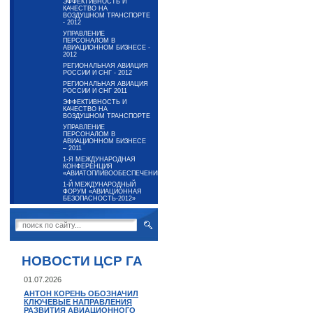
ЭФФЕКТИВНОСТЬ И
КАЧЕСТВО НА
ВОЗДУШНОМ ТРАНСПОРТЕ
- 2012
УПРАВЛЕНИЕ
ПЕРСОНАЛОМ В
АВИАЦИОННОМ БИЗНЕСЕ -
2012
РЕГИОНАЛЬНАЯ АВИАЦИЯ
РОССИИ И СНГ - 2012
РЕГИОНАЛЬНАЯ АВИАЦИЯ
РОССИИ И СНГ 2011
ЭФФЕКТИВНОСТЬ И
КАЧЕСТВО НА
ВОЗДУШНОМ ТРАНСПОРТЕ
УПРАВЛЕНИЕ
ПЕРСОНАЛОМ В
АВИАЦИОННОМ БИЗНЕСЕ
– 2011
1-Я МЕЖДУНАРОДНАЯ
КОНФЕРЕНЦИЯ
«АВИАТОПЛИВООБЕСПЕЧЕНИЕ-2012»
1-Й МЕЖДУНАРОДНЫЙ
ФОРУМ «АВИАЦИОННАЯ
БЕЗОПАСНОСТЬ-2012»
НОВОСТИ ЦСР ГА
01.07.2026
АНТОН КОРЕНЬ ОБОЗНАЧИЛ
КЛЮЧЕВЫЕ НАПРАВЛЕНИЯ
РАЗВИТИЯ АВИАЦИОННОГО