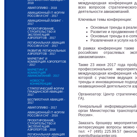
БЕСПИЛОТНАЯ АВИАЦИЯ -
международная конференция д
2018
всех вопросов стратегическог
АВИАТОПЛИВО - 2018
деятельности авиакомпаний.
АВИАЦИОННЫЙ IT-ФОРУМ
РОССИИ И СНГ - 2017
Ключевые темы конференции:
АВИАЦИОННЫЙ ЛИЗИНГ -
2017
Основные тренды в реали
ПРОЕКТИРОВАНИЕ,
Развитие и продвижение 
СТРОИТЕЛЬСТВО И
ЭКСПЛУАТАЦИЯ
Основные тренды в е-com
АЭРОПОРТОВ - 2017
Развлечения и услуги на б
РЕГИОНАЛЬНАЯ АВИАЦИЯ
РОССИИ И СНГ - 2017
В рамках конференции также 
РАЗВИТИЕ РЕГИОНАЛЬНЫХ
российских отраслевых эк
АЭРОПОРТОВ - 2017
авиакомпании».
МАРКЕТИНГ И
КОММЕРЦИЯ АЭРОПОРТОВ
Также 23 июня 2017 года прой
- 2017
профессиональное мероприя
МАРКЕТИНГ И
КОММЕРЦИЯ
международная конференция «Ма
АВИАКОМПАНИЙ - 2017
которой с участием ведущих э
НОВОСТИ
тренды и инновационные подход
КОНФЕРЕНЦИИ
неавиационной деятельности аэ
СТРАТЕГИЧЕСКИЙ ФОРУМ
ГРАЖДАНСКОЙ АВИАЦИИ -
Организатор: Центр стратегиче
2017
ГА).
БЕСПИЛОТНАЯ АВИАЦИЯ -
2017
Генеральный информационный
АВИАТОПЛИВО - 2017
орган Министерства транспорта
АВИАЦИОННЫЙ IT-ФОРУМ
России».
РОССИИ И СНГ - 2016
ПРОЕКТИРОВАНИЕ,
Заказать брошюру мероприятия
СТРОИТЕЛЬСТВО И
ЭКСПЛУАТАЦИЯ
интересующие вопросы можно 
АЭРОПОРТОВ - 2016
тел: +7 (495) 225.99.57 (много
РЕГИОНАЛЬНАЯ АВИАЦИЯ
events@aviacenter.org.