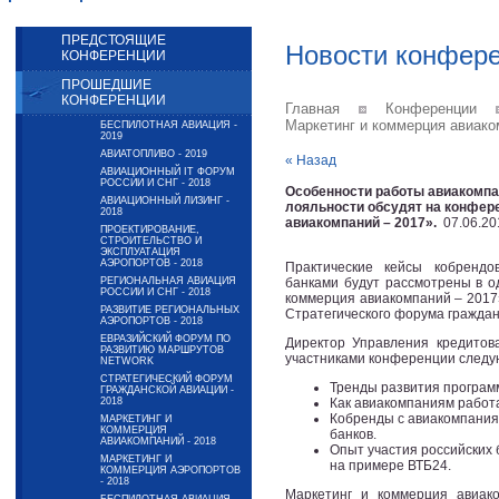
ПРЕДСТОЯЩИЕ
Новости конфер
КОНФЕРЕНЦИИ
ПРОШЕДШИЕ
КОНФЕРЕНЦИИ
Главная
Конференции
Маркетинг и коммерция авиако
БЕСПИЛОТНАЯ АВИАЦИЯ -
2019
АВИАТОПЛИВО - 2019
« Назад
АВИАЦИОННЫЙ IT ФОРУМ
РОССИИ И СНГ - 2018
Особенности работы авиакомпа
АВИАЦИОННЫЙ ЛИЗИНГ -
лояльности обсудят на конфер
2018
авиакомпаний – 2017».
07.06.20
ПРОЕКТИРОВАНИЕ,
СТРОИТЕЛЬСТВО И
ЭКСПЛУАТАЦИЯ
АЭРОПОРТОВ - 2018
Практические кейсы кобрендо
РЕГИОНАЛЬНАЯ АВИАЦИЯ
банками будут рассмотрены в о
РОССИИ И СНГ - 2018
коммерция авиакомпаний – 2017»
РАЗВИТИЕ РЕГИОНАЛЬНЫХ
Стратегического форума граждан
АЭРОПОРТОВ - 2018
ЕВРАЗИЙСКИЙ ФОРУМ ПО
Директор Управления кредитов
РАЗВИТИЮ МАРШРУТОВ
участниками конференции следу
NETWORK
СТРАТЕГИЧЕСКИЙ ФОРУМ
Тренды развития програм
ГРАЖДАНСКОЙ АВИАЦИИ -
2018
Как авиакомпаниям работа
Кобренды с авиакомпания
МАРКЕТИНГ И
КОММЕРЦИЯ
банков.
АВИАКОМПАНИЙ - 2018
Опыт участия российских 
МАРКЕТИНГ И
на примере ВТБ24.
КОММЕРЦИЯ АЭРОПОРТОВ
- 2018
Маркетинг и коммерция авиак