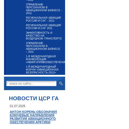
- 2012
УПРАВЛЕНИЕ
ПЕРСОНАЛОМ В
АВИАЦИОННОМ БИЗНЕСЕ -
2012
РЕГИОНАЛЬНАЯ АВИАЦИЯ
РОССИИ И СНГ - 2012
РЕГИОНАЛЬНАЯ АВИАЦИЯ
РОССИИ И СНГ 2011
ЭФФЕКТИВНОСТЬ И
КАЧЕСТВО НА
ВОЗДУШНОМ ТРАНСПОРТЕ
УПРАВЛЕНИЕ
ПЕРСОНАЛОМ В
АВИАЦИОННОМ БИЗНЕСЕ
– 2011
1-Я МЕЖДУНАРОДНАЯ
КОНФЕРЕНЦИЯ
«АВИАТОПЛИВООБЕСПЕЧЕНИЕ-2012»
1-Й МЕЖДУНАРОДНЫЙ
ФОРУМ «АВИАЦИОННАЯ
БЕЗОПАСНОСТЬ-2012»
НОВОСТИ ЦСР ГА
01.07.2026
АНТОН КОРЕНЬ ОБОЗНАЧИЛ
КЛЮЧЕВЫЕ НАПРАВЛЕНИЯ
РАЗВИТИЯ АВИАЦИОННОГО
ОБЕСПЕЧЕНИЯ АРКТИКИ