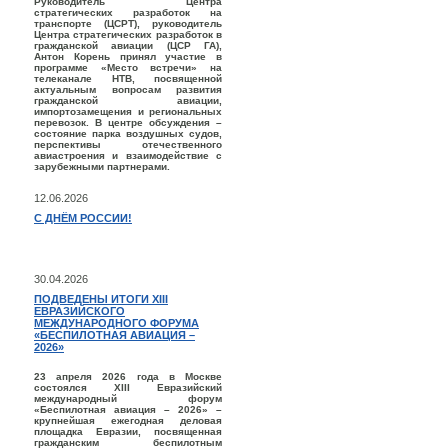
Руководитель Центра
стратегических разработок на
транспорте (ЦСРТ), руководитель
Центра стратегических разработок в
гражданской авиации (ЦСР ГА),
Антон Корень принял участие в
программе «Место встречи» на
телеканале НТВ, посвященной
актуальным вопросам развития
гражданской авиации,
импортозамещения и региональных
перевозок. В центре обсуждения –
состояние парка воздушных судов,
перспективы отечественного
авиастроения и взаимодействие с
зарубежными партнерами.
12.06.2026
С ДНЁМ РОССИИ!
30.04.2026
ПОДВЕДЕНЫ ИТОГИ XIII
ЕВРАЗИЙСКОГО
МЕЖДУНАРОДНОГО ФОРУМА
«БЕСПИЛОТНАЯ АВИАЦИЯ –
2026»
23 апреля 2026 года в Москве
состоялся XIII Евразийский
международный форум
«Беспилотная авиация – 2026» –
крупнейшая ежегодная деловая
площадка Евразии, посвященная
гражданским беспилотным