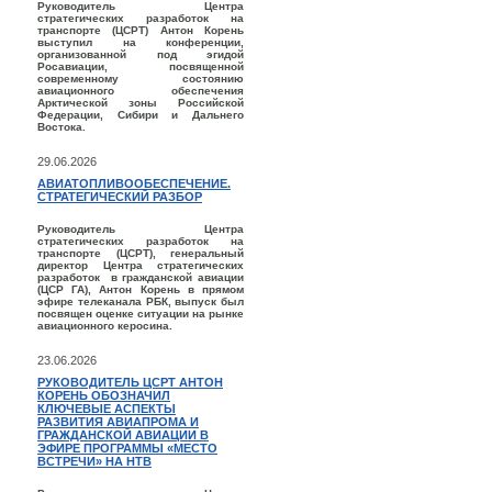
Руководитель Центра
стратегических разработок на
транспорте (ЦСРТ) Антон Корень
выступил на конференции,
организованной под эгидой
Росавиации, посвященной
современному состоянию
авиационного обеспечения
Арктической зоны Российской
Федерации, Сибири и Дальнего
Востока.
29.06.2026
АВИАТОПЛИВООБЕСПЕЧЕНИЕ.
СТРАТЕГИЧЕСКИЙ РАЗБОР
Руководитель Центра
стратегических разработок на
транспорте (ЦСРТ), генеральный
директор Центра стратегических
разработок в гражданской авиации
(ЦСР ГА), Антон Корень в прямом
эфире телеканала РБК, выпуск был
посвящен оценке ситуации на рынке
авиационного керосина.
23.06.2026
РУКОВОДИТЕЛЬ ЦСРТ АНТОН
КОРЕНЬ ОБОЗНАЧИЛ
КЛЮЧЕВЫЕ АСПЕКТЫ
РАЗВИТИЯ АВИАПРОМА И
ГРАЖДАНСКОЙ АВИАЦИИ В
ЭФИРЕ ПРОГРАММЫ «МЕСТО
ВСТРЕЧИ» НА НТВ