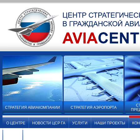
С
СТРАТЕГИЯ АВИАКОМПАНИИ
СТРАТЕГИЯ АЭРОПОРТА
ПРЕ
О ЦЕНТРЕ
НОВОСТИ ЦСР ГА
УСЛУГИ
НАШИ ПРОЕКТЫ
КО
ВИДЕО
О ЦЕНТРЕ