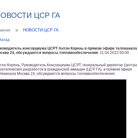
ОВОСТИ ЦСР ГА
авная
НОВОСТИ ЦСР ГА
Назад
ководитель консорциума ЦСРТ Антон Корень в прямом эфире телеканала
сква 24, обсуждаются вопросы топливообеспечения
11.04.2022 00:00
тон Корень, Руководитель Консорциума ЦСРТ, генеральный директор Центра
ратегических разработок в гражданской авиации (ЦСР ГА), в прямом эфире
леканала Москва 24, обсуждаются вопросы топливообеспечения.