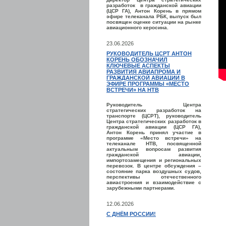
разработок в гражданской авиации
(ЦСР ГА), Антон Корень в прямом
эфире телеканала РБК, выпуск был
посвящен оценке ситуации на рынке
авиационного керосина.
23.06.2026
РУКОВОДИТЕЛЬ ЦСРТ АНТОН
КОРЕНЬ ОБОЗНАЧИЛ
КЛЮЧЕВЫЕ АСПЕКТЫ
РАЗВИТИЯ АВИАПРОМА И
ГРАЖДАНСКОЙ АВИАЦИИ В
ЭФИРЕ ПРОГРАММЫ «МЕСТО
ВСТРЕЧИ» НА НТВ
Руководитель Центра
стратегических разработок на
транспорте (ЦСРТ), руководитель
Центра стратегических разработок в
гражданской авиации (ЦСР ГА),
Антон Корень принял участие в
программе «Место встречи» на
телеканале НТВ, посвященной
актуальным вопросам развития
гражданской авиации,
импортозамещения и региональных
перевозок. В центре обсуждения –
состояние парка воздушных судов,
перспективы отечественного
авиастроения и взаимодействие с
зарубежными партнерами.
12.06.2026
С ДНЁМ РОССИИ!