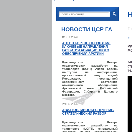
Н
НОВОСТИ ЦСР ГА
Гл
01.07.2026
« 
АНТОН КОРЕНЬ ОБОЗНАЧИЛ
Ру
КЛЮЧЕВЫЕ НАПРАВЛЕНИЯ
РАЗВИТИЯ АВИАЦИОННОГО
Мо
ОБЕСПЕЧЕНИЯ АРКТИКИ
Ан
Руководитель Центра
стратегических разработок на
ст
транспорте (ЦСРТ) Антон Корень
те
выступил на конференции,
организованной под эгидой
Росавиации, посвященной
современному состоянию
авиационного обеспечения
Арктической зоны Российской
Федерации, Сибири и Дальнего
Востока.
29.06.2026
АВИАТОПЛИВООБЕСПЕЧЕНИЕ.
СТРАТЕГИЧЕСКИЙ РАЗБОР
Руководитель Центра
стратегических разработок на
транспорте (ЦСРТ), генеральный
директор Центра стратегических