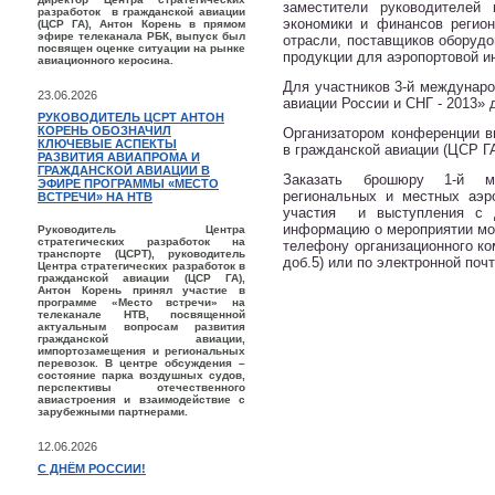
заместители руководителей п
разработок в гражданской авиации
экономики и финансов регион
(ЦСР ГА), Антон Корень в прямом
эфире телеканала РБК, выпуск был
отрасли, поставщиков оборудо
посвящен оценке ситуации на рынке
продукции для аэропортовой и
авиационного керосина.
Для участников 3-й междунар
23.06.2026
авиации России и СНГ - 2013»
РУКОВОДИТЕЛЬ ЦСРТ АНТОН
КОРЕНЬ ОБОЗНАЧИЛ
Организатором конференции в
КЛЮЧЕВЫЕ АСПЕКТЫ
в гражданской авиации (ЦСР ГА
РАЗВИТИЯ АВИАПРОМА И
ГРАЖДАНСКОЙ АВИАЦИИ В
Заказать брошюру 1-й ме
ЭФИРЕ ПРОГРАММЫ «МЕСТО
региональных и местных аэро
ВСТРЕЧИ» НА НТВ
участия и выступления с д
информацию о мероприятии мож
Руководитель Центра
стратегических разработок на
телефону организационного ком
транспорте (ЦСРТ), руководитель
доб.5) или по электронной поч
Центра стратегических разработок в
гражданской авиации (ЦСР ГА),
Антон Корень принял участие в
программе «Место встречи» на
телеканале НТВ, посвященной
актуальным вопросам развития
гражданской авиации,
импортозамещения и региональных
перевозок. В центре обсуждения –
состояние парка воздушных судов,
перспективы отечественного
авиастроения и взаимодействие с
зарубежными партнерами.
12.06.2026
С ДНЁМ РОССИИ!