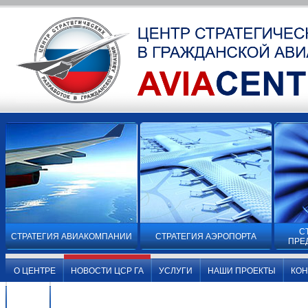
С
СТРАТЕГИЯ АВИАКОМПАНИИ
СТРАТЕГИЯ АЭРОПОРТА
ПРЕ
О ЦЕНТРЕ
НОВОСТИ ЦСР ГА
УСЛУГИ
НАШИ ПРОЕКТЫ
КО
ВИДЕО
О ЦЕНТРЕ