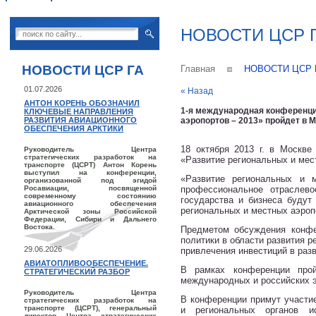
НОВОСТИ ЦСР 
НОВОСТИ ЦСР ГА
Главная
НОВОСТИ ЦСР 
01.07.2026
« Назад
АНТОН КОРЕНЬ ОБОЗНАЧИЛ
1-я международная конференци
КЛЮЧЕВЫЕ НАПРАВЛЕНИЯ
РАЗВИТИЯ АВИАЦИОННОГО
аэропортов – 2013» пройдет в Мо
ОБЕСПЕЧЕНИЯ АРКТИКИ
18 октября 2013 г. в Москве
Руководитель Центра
стратегических разработок на
«Развитие региональных и мест
транспорте (ЦСРТ) Антон Корень
выступил на конференции,
«Развитие региональных и 
организованной под эгидой
Росавиации, посвященной
профессиональное отраслев
современному состоянию
государства и бизнеса будут
авиационного обеспечения
региональных и местных аэроп
Арктической зоны Российской
Федерации, Сибири и Дальнего
Востока.
Предметом обсуждения конфе
политики в области развития р
29.06.2026
привлечения инвестиций в раз
АВИАТОПЛИВООБЕСПЕЧЕНИЕ.
В рамках конференции прой
СТРАТЕГИЧЕСКИЙ РАЗБОР
международных и российских э
Руководитель Центра
В конференции примут участи
стратегических разработок на
транспорте (ЦСРТ), генеральный
и региональных органов ис
директор Центра стратегических